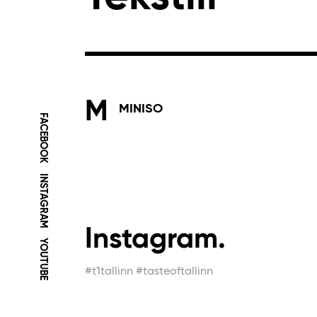
M
MINISO
FACEBOOK
INSTAGRAM
Instagram.
YOUTUBE
#t1tallinn #tasteoftallinn