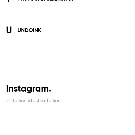
U
UNDOINK
Instagram.
#t1tallinn #tasteoftallinn