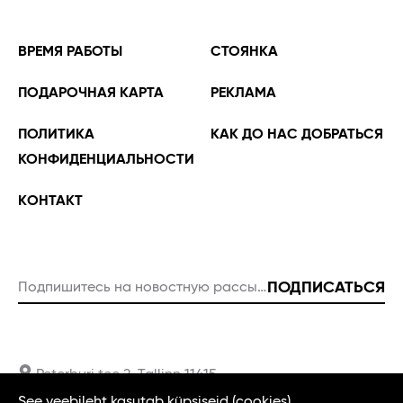
ВРЕМЯ РАБОТЫ
СТОЯНКА
ПОДАРОЧНАЯ КАРТА
РЕКЛАМА
ПОЛИТИКА
КАК ДО НАС ДОБРАТЬСЯ
КОНФИДЕНЦИАЛЬНОСТИ
KОНТАКТ
ПОДПИСАТЬСЯ
Подпишитесь на новостную рассылку
Пожалуйста, введите правильный адрес электронной почты
Peterburi tee 2, Tallinn 11415
See veebileht kasutab küpsiseid (cookies).