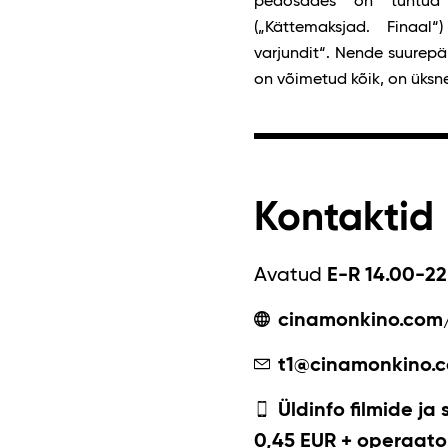
peaosades on tuntud 
(„Kättemaksjad. Finaa
varjundit“. Nende suurep
on võimetud kõik, on üksne
Kontaktid
Avatud
E-R 14.00-22
cinamonkino.com
t1@cinamonkino.
Üldinfo filmide ja 
0,45 EUR + operaator