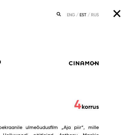
ENG
EST
RUS
OTSING
r
4
korrus
ekraanile ulmeõudusfilm „Aja piir“, mille