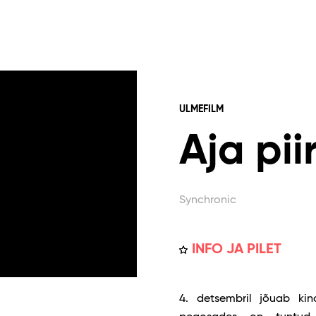
ULMEFILM
Aja pii
Synchronic
INFO JA PILET
4. detsembril jõuab kino