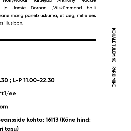
Hollywoodi näitlejad Anthony Mackie
l“) ja Jamie Dornan „Viiskümmend halli
ärane mäng paneb uskuma, et aeg, mille ees
s illusioon.
KOHALE TULEMINE
PARKIMINE
.30 ; L-P 11.00-22.30
/t1/ee
com
seansside kohta: 16113 (Kõne hind:
i tasu)