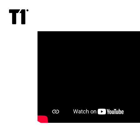
Aja
piir