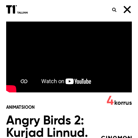
OTSING
Angry
Birds
2:
Kurjad
Linnud.
Film
4
(vene
korrus
ANIMATSIOON
keeles)
Angry Birds 2:
Kurjad Linnud.