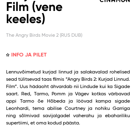
Film (vene
keeles)
The Angry Birds Movie 2 (RUS DUB)
INFO JA PILET
Lennuvõimetud kurjad linnud ja salakavalad rohelised
sead tülitsevad taas filmis “Angry Birds 2: Kurjad Linnud.
Film”. Uus hädaoht ähvardab nii Lindude kui ka Sigade
saart. Red, Tarmo, Pomm ja Vägev kotkas värbavad
appi Tarmo õe Hõbeda ja löövad kampa sigade
Leonhardi, tema abilise Courtney ja nohiku Garriga
ning sõlmivad savijalgadel vaherahu ja ebahariliku
supertiimi, et oma kodud päästa.