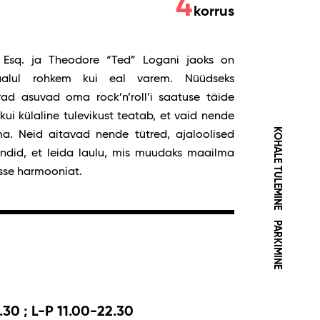
4
korrus
on Esq. ja Theodore “Ted” Logani jaoks on
kaalul rohkem kui eal varem. Nüüdseks
ad asuvad oma rock’n’roll’i saatuse täide
 kui külaline tulevikust teatab, et vaid nende
KOHALE TULEMINE
a. Neid aitavad nende tütred, ajaloolised
ndid, et leida laulu, mis muudaks maailma
isse harmooniat.
PARKIMINE
.30 ; L-P 11.00-22.30