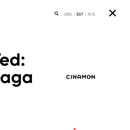
ENG
EST
RUS
OTSING
Ted:
kaga