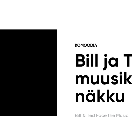
KOMÖÖDIA
Bill ja 
muusi
näkku
Bill & Ted Face the Music