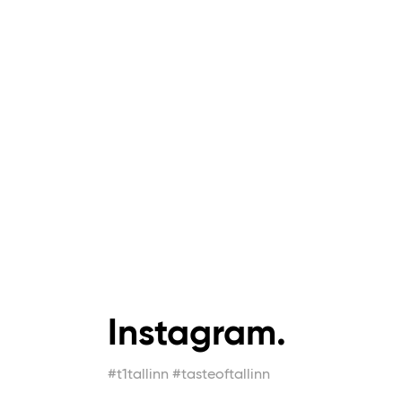
Instagram.
#t1tallinn #tasteoftallinn