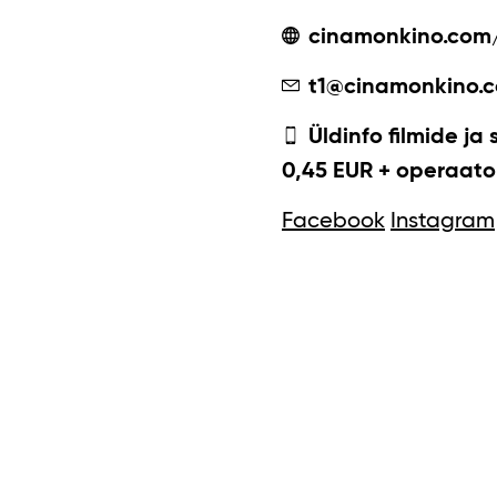
cinamonkino.com
t1@cinamonkino.
Üldinfo filmide ja 
0,45 EUR + operaator
Facebook
Instagram