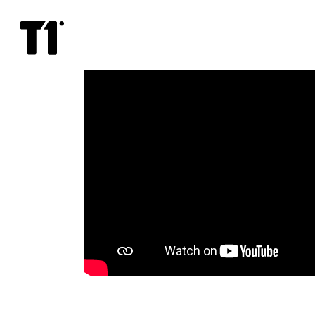
Bill
ja
Ted:
muusikaga
näkku