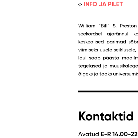
INFO JA PILET
William “Bill” S. Prest
seekordsel ajarännul 
keskealised parimad sõbr
viimiseks uuele seiklusele,
laul saab päästa maailm
tegelased ja muusikalege
õigeks ja tooks universum
Kontaktid
Avatud
E-R 14.00-22