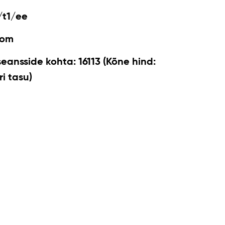
/t1/ee
com
seansside kohta: 16113 (Kõne hind:
i tasu)