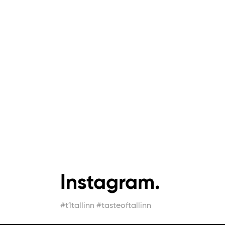
Instagram.
#t1tallinn #tasteoftallinn