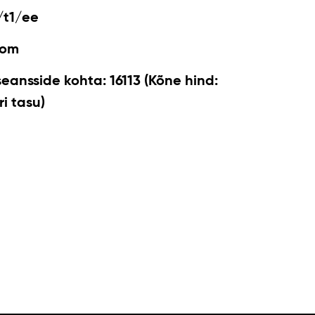
/t1/ee
com
seansside kohta: 16113 (Kõne hind:
i tasu)