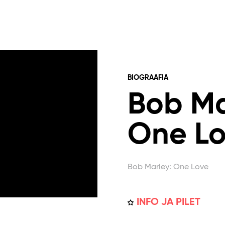
BIOGRAAFIA
Bob Ma
One L
Bob Marley: One Love
INFO JA PILET