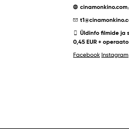
cinamonkino.com
t1@cinamonkino.
Üldinfo filmide ja 
0,45 EUR + operaator
Facebook
Instagram