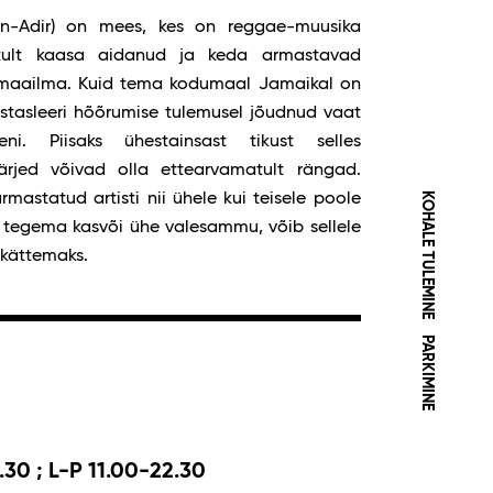
en-Adir) on mees, kes on reggae-muusika
hutult kaasa aidanud ja keda armastavad
u maailma. Kuid tema kodumaal Jamaikal on
vastasleeri hõõrumise tulemusel jõudnud vaat
ni. Piisaks ühestainsast tikust selles
järjed võivad olla ettearvamatult rängad.
KOHALE TULEMINE
armastatud artisti nii ühele kui teisele poole
s tegema kasvõi ühe valesammu, võib sellele
 kättemaks.
PARKIMINE
.30 ; L-P 11.00-22.30