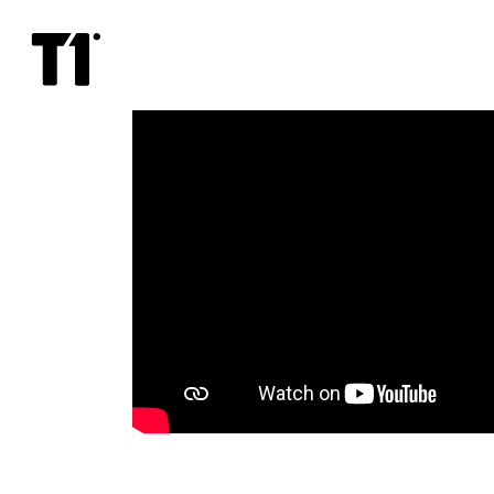
Bob
Marley:
One
Love