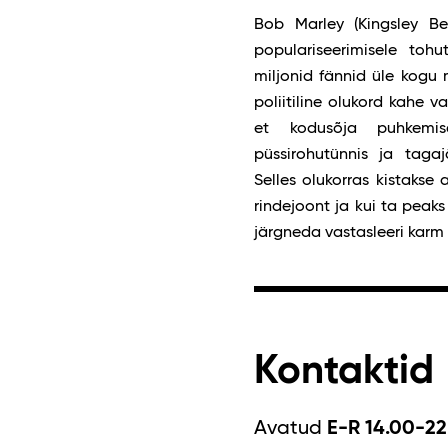
Bob Marley (Kingsley B
populariseerimisele to
miljonid fännid üle kog
poliitiline olukord kahe 
et kodusõja puhkemise
püssirohutünnis ja taga
Selles olukorras kistakse 
rindejoont ja kui ta peak
järgneda vastasleeri karm
Kontaktid
Avatud
E-R 14.00-22