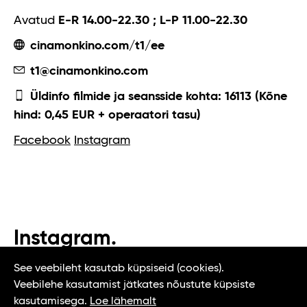
Avatud
E-R 14.00-22.30 ; L-P 11.00-22.30
cinamonkino.com/t1/ee
t1@cinamonkino.com
Üldinfo filmide ja seansside kohta: 16113 (Kõne
hind: 0,45 EUR + operaatori tasu)
Facebook
Instagram
Instagram.
#t1tallinn #tasteoftallinn
See veebileht kasutab küpsiseid (cookies).
Veebilehe kasutamist jätkates nõustute küpsiste
kasutamisega.
Loe lähemalt