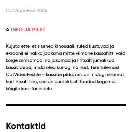
CatVideoFest 2024
INFO JA PILET
Kujuta ette, et sisened kinosaali, tuled kustuvad ja
ekraanil ei hakka jooksma mitte viimane kassahitt, vaid
kõige armsamad, naljakamad ja lihtsalt jumalikud
kassivideod, mida oled kunagi näinud. Tere tulemast
CatVideoFestile – kasside pidu, mis on midagi enamat
kui lihtsalt film; see on purrfektselt loodud kogemus
kõigile kassifännidele.
Kontaktid