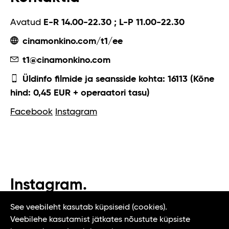
Avatud
E-R 14.00-22.30 ; L-P 11.00-22.30
cinamonkino.com/t1/ee
t1@cinamonkino.com
Üldinfo filmide ja seansside kohta: 16113 (Kõne
hind: 0,45 EUR + operaatori tasu)
Facebook
Instagram
Instagram.
#t1tallinn #tasteoftallinn
See veebileht kasutab küpsiseid (cookies).
Veebilehe kasutamist jätkates nõustute küpsiste