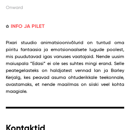
Onward
INFO JA PILET
Pixari stuudio animatsioonivõlurid on tuntud oma
piiritu fantaasia ja emotsionaalsete lugude poolest,
mis puudutavad igas vanuses vaatajaid. Nende uusim
maiuspala “Edasi” ei ole ses suhtes mingi erand. Selle
peategelasteks on haldjatest vennad Ian ja Barley
Kerjalg, kes peavad asuma ohtuderikkale teekonnale,
avastamaks, et nende maailmas on siiski veel kohta
maagiale.
Kontaktid