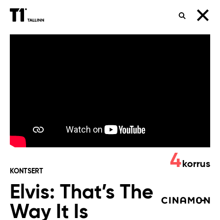
OTSING
Elvis:
That’s
The
Way
It
Is
4
korrus
KONTSERT
Elvis: That’s The
Way It Is