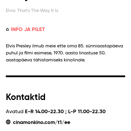
Elvis: That's The Way It Is
INFO JA PILET
Elvis Presley ilmub meie ette oma 85. sünniaastapäeva
puhul ja filmi esimese, 1970. aasta linastuse 50.
aastapäeva tähistamiseks kinolinale.
Kontaktid
Avatud
E-R 14.00-22.30 ; L-P 11.00-22.30
cinamonkino.com/t1/ee