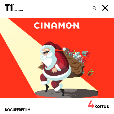
OTSING
JÕULUVANA
SEANSS
4
korrus
KOGUPEREFILM