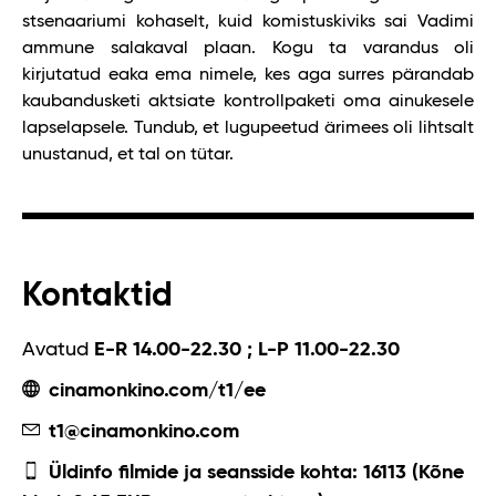
stsenaariumi kohaselt, kuid komistuskiviks sai Vadimi
ammune salakaval plaan. Kogu ta varandus oli
kirjutatud eaka ema nimele, kes aga surres pärandab
kaubandusketi aktsiate kontrollpaketi oma ainukesele
lapselapsele. Tundub, et lugupeetud ärimees oli lihtsalt
unustanud, et tal on tütar.
Kontaktid
Avatud
E-R 14.00-22.30 ; L-P 11.00-22.30
cinamonkino.com/t1/ee
t1@cinamonkino.com
Üldinfo filmide ja seansside kohta: 16113 (Kõne