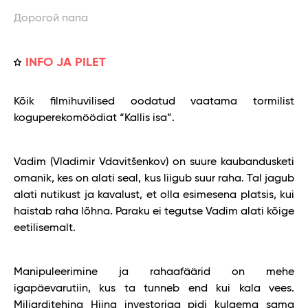
Дорогой папа
INFO JA PILET
Kõik filmihuvilised oodatud vaatama tormilist
koguperekomöödiat “Kallis isa”.
Vadim (Vladimir Vdavitšenkov) on suure kaubandusketi
omanik, kes on alati seal, kus liigub suur raha. Tal jagub
alati nutikust ja kavalust, et olla esimesena platsis, kui
haistab raha lõhna. Paraku ei tegutse Vadim alati kõige
eetilisemalt.
Manipuleerimine ja rahaafäärid on mehe
igapäevarutiin, kus ta tunneb end kui kala vees.
Miljarditehing Hiina investoriga pidi kulgema sama