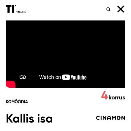
OTSING
Kallis
isa
4
korrus
KOMÖÖDIA
Kallis isa