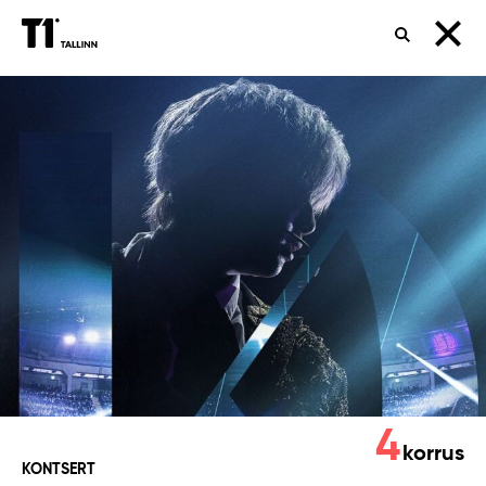
OTSING
KANGDANIEL:
MY
PARADE
4
korrus
KONTSERT