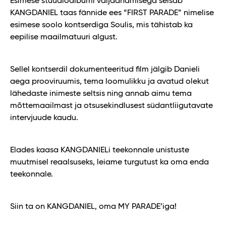
Esimese stuudioalbumi väljaandmisega seisab
KANGDANIEL taas fännide ees “FIRST PARADE” nimelise
esimese soolo kontserdiga Soulis, mis tähistab ka
eepilise maailmatuuri algust.
Sellel kontserdil dokumenteeritud film jälgib Danieli
aega prooviruumis, tema loomulikku ja avatud olekut
lähedaste inimeste seltsis ning annab aimu tema
mõttemaailmast ja otsusekindlusest südantliigutavate
intervjuude kaudu.
Elades kaasa KANGDANIELi teekonnale unistuste
muutmisel reaalsuseks, leiame turgutust ka oma enda
teekonnale.
Siin ta on KANGDANIEL, oma MY PARADE’iga!