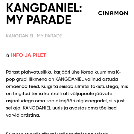
KANGDANIEL:
MY PARADE
KANGDANIEL: MY PARADE
INFO JA PILET
Pärast plahvatuslikku karjääri ühe Korea kuumima K-
pop grupi liikmena on KANGDANIEL valinud astuda
omaenda teed. Kuigi ta seisab silmitsi takistustega, mis
on tingitud tema kontrolli alt väljapoole jäävate
asjaoludega oma soolokarjääri algusaegadel,
siis just
sel ajal KANGDANIEL uuris ja avastas oma tõelised
värvid artistina.