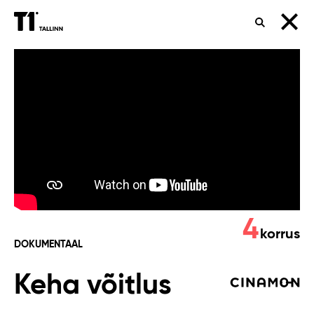
OTSING
Keha
võitlus
4
korrus
DOKUMENTAAL
Keha võitlus