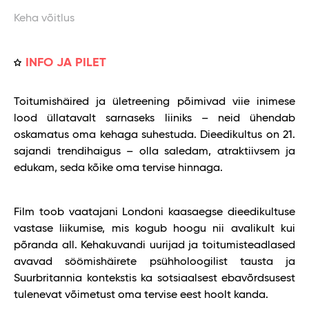
Keha võitlus
INFO JA PILET
Toitumishäired ja ületreening põimivad viie inimese
lood üllatavalt sarnaseks liiniks – neid ühendab
oskamatus oma kehaga suhestuda. Dieedikultus on 21.
sajandi trendihaigus – olla saledam, atraktiivsem ja
edukam, seda kõike oma tervise hinnaga.
Film toob vaatajani Londoni kaasaegse dieedikultuse
vastase liikumise, mis kogub hoogu nii avalikult kui
põranda all. Kehakuvandi uurijad ja toitumisteadlased
avavad söömishäirete psühholoogilist tausta ja
Suurbritannia kontekstis ka sotsiaalsest ebavõrdsusest
tulenevat võimetust oma tervise eest hoolt kanda.