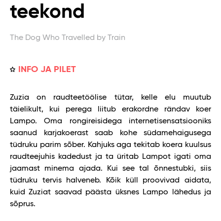
teekond
The Dog Who Travelled by Train
INFO JA PILET
Zuzia on raudteetöölise tütar, kelle elu muutub
täielikult, kui perega liitub erakordne rändav koer
Lampo. Oma rongireisidega internetisensatsiooniks
saanud karjakoerast saab kohe südamehaigusega
tüdruku parim sõber. Kahjuks aga tekitab koera kuulsus
raudteejuhis kadedust ja ta üritab Lampot igati oma
jaamast minema ajada. Kui see tal õnnestubki, siis
tüdruku tervis halveneb. Kõik küll proovivad aidata,
kuid Zuziat saavad päästa üksnes Lampo lähedus ja
sõprus.