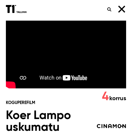
OTSING
Koer
Lampo
uskumatu
teekond
4
korrus
KOGUPEREFILM
Koer Lampo
uskumatu