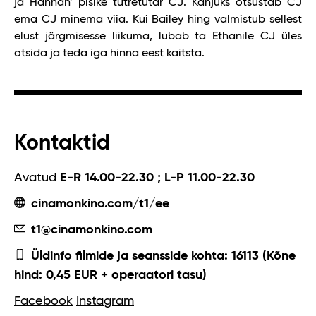
ja Hannah’ pisike tütretütar CJ. Kahjuks otsustab CJ
ema CJ minema viia. Kui Bailey hing valmistub sellest
elust järgmisesse liikuma, lubab ta Ethanile CJ üles
otsida ja teda iga hinna eest kaitsta.
Kontaktid
Avatud
E-R 14.00-22.30 ; L-P 11.00-22.30
cinamonkino.com/t1/ee
t1@cinamonkino.com
Üldinfo filmide ja seansside kohta: 16113 (Kõne
hind: 0,45 EUR + operaatori tasu)
Facebook
Instagram