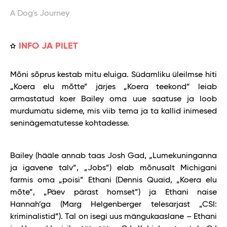
A Dog's Journey
INFO JA PILET
Mõni sõprus kestab mitu eluiga. Südamliku üleilmse hiti
„Koera elu mõtte” järjes „Koera teekond” leiab
armastatud koer Bailey oma uue saatuse ja loob
murdumatu sideme, mis viib tema ja ta kallid inimesed
seninägematutesse kohtadesse.
Bailey (hääle annab taas Josh Gad, „Lumekuninganna
ja igavene talv”, „Jobs”) elab mõnusalt Michigani
farmis oma „poisi” Ethani (Dennis Quaid, „Koera elu
mõte”, „Päev pärast homset”) ja Ethani naise
Hannah’ga (Marg Helgenberger telesarjast „CSI:
kriminalistid”). Tal on isegi uus mängukaaslane – Ethani