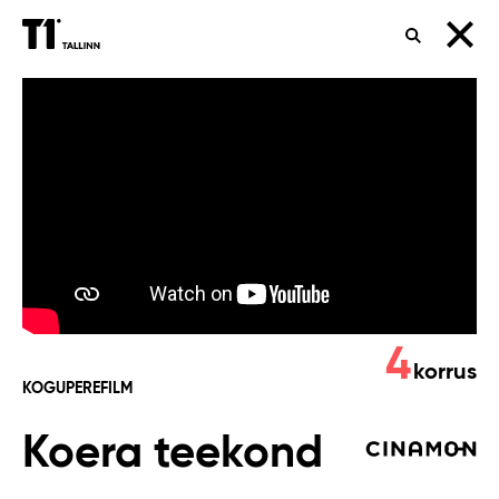
OTSING
Koera
teekond
4
korrus
KOGUPEREFILM
Koera teekond