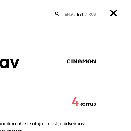
ENG
EST
RUS
OTSING
aav
4
korrus
ailma ühest salajasimast ja iidseimast