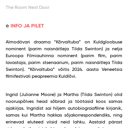
The Room Next Door
INFO JA PILET
Almodóvari draama “Kõrvaltuba” on Kuldgloobuse
nominent (parim naisnäitleja Tilda Swinton) ja nelja
Euroopa Filmiauhinna nominent (parim film, parim
lavastaja, parim stsenaarium, parim naisnäitleja Tilda
Swinton). “Kõrvaltuba” võitis 2024. aasta Veneetsia
filmifestivali peapreemia Kuldlõvi.
Ingrid (Julianne Moore) ja Martha (Tilda Swinton) olid
nooruspõlves head sõbrad ja töötasid koos samas
ajakirjas. Ingridist sai hiljem autobiograafiline kirjanik,
samas kui Martha hakkas sõjakorrespondendiks, ning
erinevad eluteed viisid neid lahku. Aastaid pärast