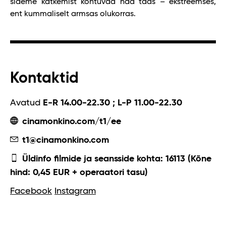
sideme katkemist kohtuvad nad taas – ekstreemses,
ent kummaliselt armsas olukorras.
Kontaktid
Avatud
E-R 14.00-22.30 ; L-P 11.00-22.30
cinamonkino.com/t1/ee
t1@cinamonkino.com
Üldinfo filmide ja seansside kohta: 16113 (Kõne
hind: 0,45 EUR + operaatori tasu)
Facebook
Instagram