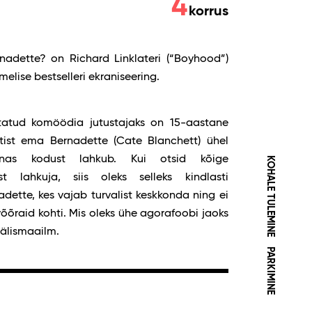
4
korrus
rnadette? on Richard Linklateri (“Boyhood”)
lise bestselleri ekraniseering.
utatud komöödia jutustajaks on 15-aastane
ktist ema Bernadette (Cate Blanchett) ühel
nas kodust lahkub. Kui otsid kõige
KOHALE TULEMINE
t lahkuja, siis oleks selleks kindlasti
ette, kes vajab turvalist keskkonda ning ei
 võõraid kohti. Mis oleks ühe agorafoobi jaoks
välismaailm.
PARKIMINE