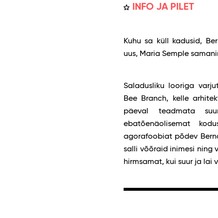
INFO JA PILET
Kuhu sa küll kadusid, Be
uus, Maria Semple samanime
Saladusliku looriga varj
Bee Branch, kelle arhite
päeval teadmata suu
ebatõenäolisemat kodus
agorafoobiat põdev Bernad
salli võõraid inimesi ning
hirmsamat, kui suur ja lai 