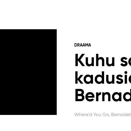
DRAAMA
Kuhu sa
kadusi
Bernad
Where'd You Go, Bernadet