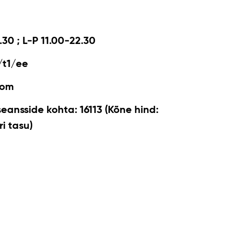
.30 ; L-P 11.00-22.30
/t1/ee
com
seansside kohta: 16113 (Kõne hind:
i tasu)