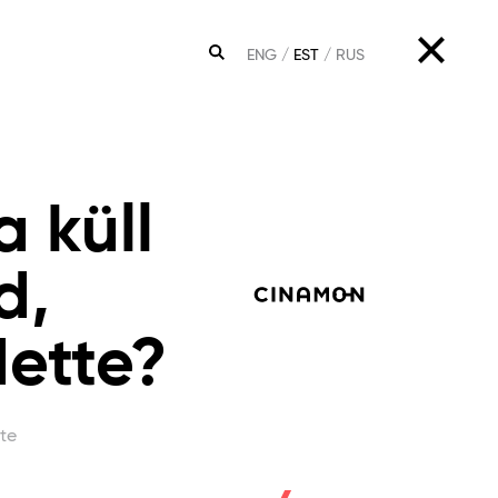
ENG
EST
RUS
OTSING
 küll
d,
ette?
te