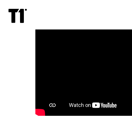
Kuhu
sa
küll
kadusid,
Bernadette?