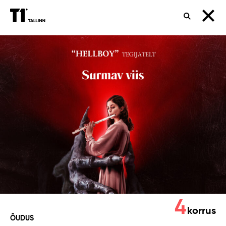
OTSING
Kurjuse
meloodia
4
korrus
ÕUDUS