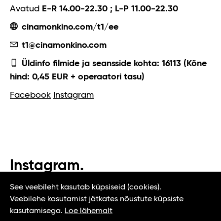
Avatud
E-R 14.00-22.30 ; L-P 11.00-22.30
cinamonkino.com/t1/ee
t1@cinamonkino.com
Üldinfo filmide ja seansside kohta: 16113 (Kõne
hind: 0,45 EUR + operaatori tasu)
Facebook
Instagram
Instagram.
#t1tallinn #tasteoftallinn
See veebileht kasutab küpsiseid (cookies).
Veebilehe kasutamist jätkates nõustute küpsiste
kasutamisega.
Loe lähemalt