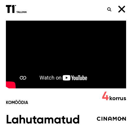
OTSING
Lahutamatud
4
korrus
KOMÖÖDIA
Lahutamatud