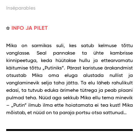
Inséparables
INFO JA PILET
Mika on sarmikas suli, kes satub kelmuse tõttu
vanglasse. Seal pannakse ta ühte kambrisse
kinnipeetuga, keda hüütakse hullu ja ettearvamatu
käitumise tõttu „Putiniks“. Pärast karistuse ärakandmist
otsustab Mika oma eluga alustada nullist ja
vanglaminevik selja taha jätta. Ta elu läheb rahulikult
edasi, ta tutvub eduka ärimehe tütrega ja peab plaani
pulmad teha. Nüüd aga sekkub Mika ellu tema minevik
– „Putin“ ilmub ilma ette hoiatamata ei tea kust! Mika
mõistab, et nüüd on ta paraja portsu otsa sattunud…