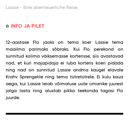
Lassie - Eine abenteuerliche Reise
INFO JA PILET
12-aastase Flo jaoks on tema koer Lassie tema
maailma parimaks sõbraks. Kui Flo perekond on
sunnitud kolima väiksemasse korterisse, siis avastavad
nad, et kuri majapidaja ei luba korteris koeri pidada
ning nad on sunnitud Lassie andma kaugel elavale
Krahv Sprengelile ning tema tütretütrele. Ei kulu kaua
aega, kui Lassie leiab võimaluse uute omanike juurest
jalga lasta ning alustab pikka teekonda tagasi Flo
juurde.