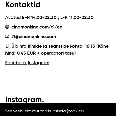
Kontaktid
Avatud
E-R 14.00-22.30 ; L-P 11.00-22.30
cinamonkino.com/t1/ee
t1@cinamonkino.com
Üldinfo filmide ja seansside kohta: 16113 (Kõne
hind: 0,45 EUR + operaatori tasu)
Facebook
Instagram
Instagram.
#t1tallinn #tasteoftallinn
See veebileht kasutab küpsiseid (cookies).