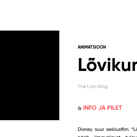
ANIMATSIOON
Lõviku
The Lion King
INFO JA PILET
Disney suur seiklusfilm “