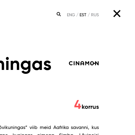
ENG
EST
RUS
OTSING
ningas
4
korrus
Lõvikuningas” viib meid Aafrika savanni, kus