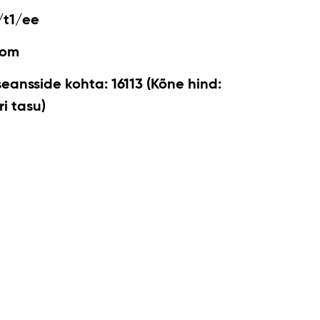
/t1/ee
com
seansside kohta: 16113 (Kõne hind:
i tasu)