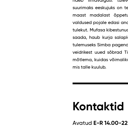
näeb ilmavalgust tule
suurimaks eeskujuks on t
maast madalast õppetu
valdused pojale edasi anda
tulekut. Mufasa kibestunud
saada, haub kurja salapl
tulemuseks Simba pagenda
veidrikest uued sõbrad T
mõtlema, kuidas võimalikul
mis talle kuulub.
Kontaktid
Avatud
E-R 14.00-22