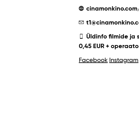
cinamonkino.com
t1@cinamonkino.
Üldinfo filmide ja 
0,45 EUR + operaator
Facebook
Instagram