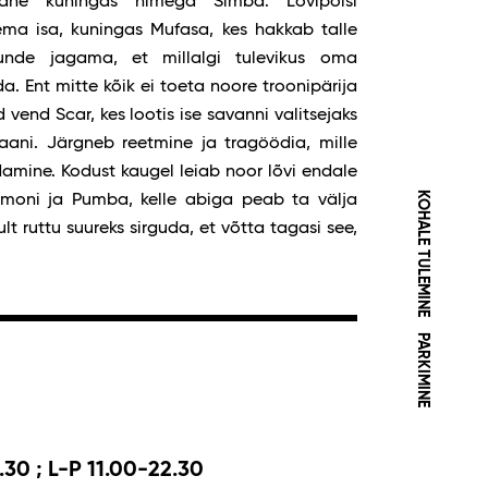
vane kuningas nimega Simba. Lõvipoisi
ema isa, kuningas Mufasa, kes hakkab talle
nde jagama, et millalgi tulevikus oma
. Ent mitte kõik ei toeta noore troonipärija
 vend Scar, kes lootis ise savanni valitsejaks
aani. Järgneb reetmine ja tragöödia, mille
mine. Kodust kaugel leiab noor lõvi endale
KOHALE TULEMINE
imoni ja Pumba, kelle abiga peab ta välja
t ruttu suureks sirguda, et võtta tagasi see,
PARKIMINE
.30 ; L-P 11.00-22.30