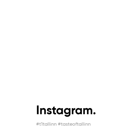
Instagram.
#t1tallinn #tasteoftallinn