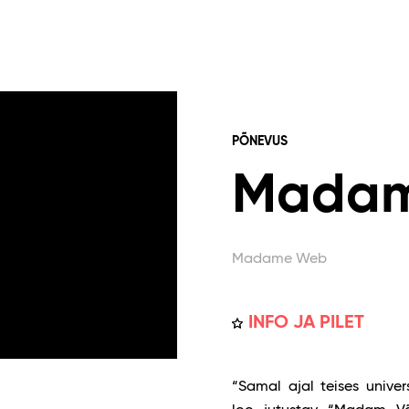
PÕNEVUS
Madam
Madame Web
INFO JA PILET
“Samal ajal teises unive