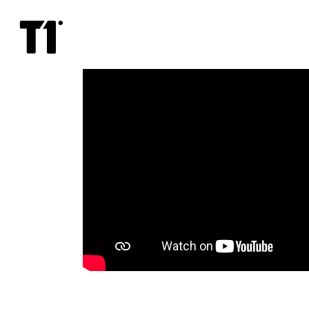
Madam
Võrk