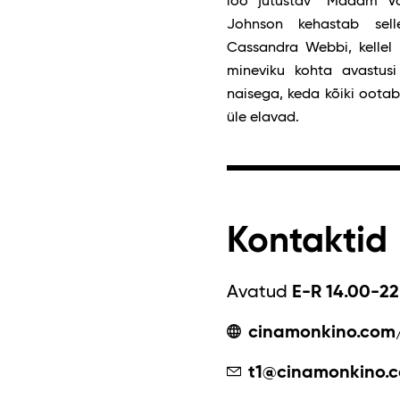
loo jutustav “Madam Võr
Johnson kehastab sell
Cassandra Webbi, kellel
mineviku kohta avastus
naisega, keda kõiki ootab 
üle elavad.
Kontaktid
Avatud
E-R 14.00-22
cinamonkino.com
t1@cinamonkino.