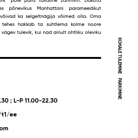
k” pole päris tavaline žanrifilm. Dakota
es põnevikus Manhattani parameedikut
 võivad ka selgeltnägija võimed olla. Oma
i tehes hakkab ta suhtlema kolme noore
vägev tulevik, kui nad ainult ohtliku oleviku
KOHALE TULEMINE
PARKIMINE
.30 ; L-P 11.00-22.30
/t1/ee
com