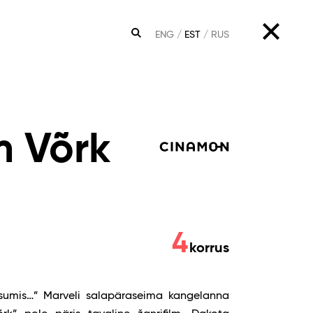
ENG
EST
RUS
OTSING
 Võrk
4
korrus
rsumis…” Marveli salapäraseima kangelanna