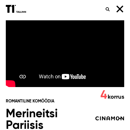
OTSING
Merineitsi
Pariisis
4
korrus
ROMANTILINE KOMÖÖDIA
Merineitsi
Pariisis