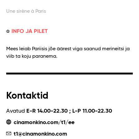
Une sirène à Paris
INFO JA PILET
Mees leiab Pariisis jõe äärest viga saanud merineitsi ja
viib ta koju paranema.
Kontaktid
Avatud
E-R 14.00-22.30 ; L-P 11.00-22.30
cinamonkino.com/t1/ee
t1@cinamonkino.com