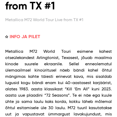
from TX #1
Metallica M72 World Tour Live from TX #1
INFO JA PILET
Metallica M72 World Touri esimene kahest
otseülekandest Arlingtonist, Texasest, jõuab maailma
kinode suurele ekraanile. Sellel enneolematul
ülemaailmsel kinoüritusel näeb bändi kahel õhtul
mängimas kahte täiesti erinevat kava, mis sisaldab
lugusid kogu bändi enam kui 40-aastasest karjäärist,
alates 1983. aasta klassikast “Kill ‘Em All” kuni 2023.
aasta uue plaadini “72 Seasons”. Te ei näe ega kuule
ühte ja sama laulu kaks korda, kokku läheb mõlemal
õhtul esitamisele üle 30 laulu. M72 tuuril kasutatakse
uut ja vapustavat ümmargust lavakujundust, mis