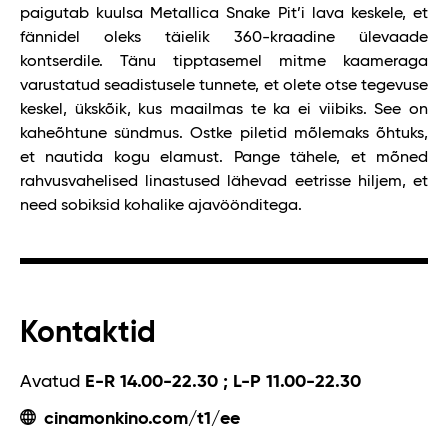
paigutab kuulsa Metallica Snake Pit’i lava keskele, et
fännidel oleks täielik 360-kraadine ülevaade
kontserdile. Tänu tipptasemel mitme kaameraga
varustatud seadistusele tunnete, et olete otse tegevuse
keskel, ükskõik, kus maailmas te ka ei viibiks. See on
kaheõhtune sündmus. Ostke piletid mõlemaks õhtuks,
et nautida kogu elamust. Pange tähele, et mõned
rahvusvahelised linastused lähevad eetrisse hiljem, et
need sobiksid kohalike ajavöönditega.
Kontaktid
Avatud
E-R 14.00-22.30 ; L-P 11.00-22.30
cinamonkino.com/t1/ee