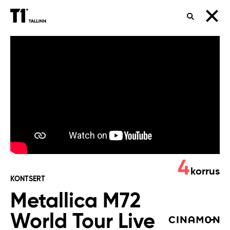
OTSING
Metallica
M72
World
Tour
Live
from
4
TX
korrus
KONTSERT
#1
Metallica M72
World Tour Live