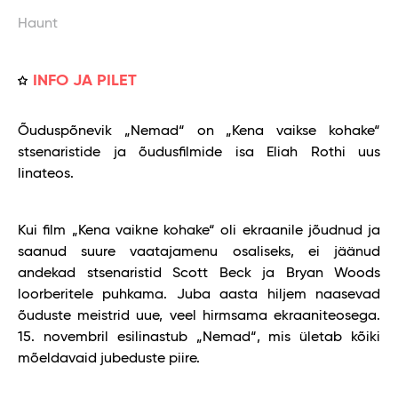
Haunt
INFO JA PILET
Õuduspõnevik „Nemad“ on „Kena vaikse kohake“
stsenaristide ja õudusfilmide isa Eliah Rothi uus
linateos.
Kui film „Kena vaikne kohake“ oli ekraanile jõudnud ja
saanud suure vaatajamenu osaliseks, ei jäänud
andekad stsenaristid Scott Beck ja Bryan Woods
loorberitele puhkama. Juba aasta hiljem naasevad
õuduste meistrid uue, veel hirmsama ekraaniteosega.
15. novembril esilinastub „Nemad“, mis ületab kõiki
mõeldavaid jubeduste piire.