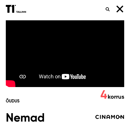
OTSING
Nemad
4
korrus
ÕUDUS
Nemad