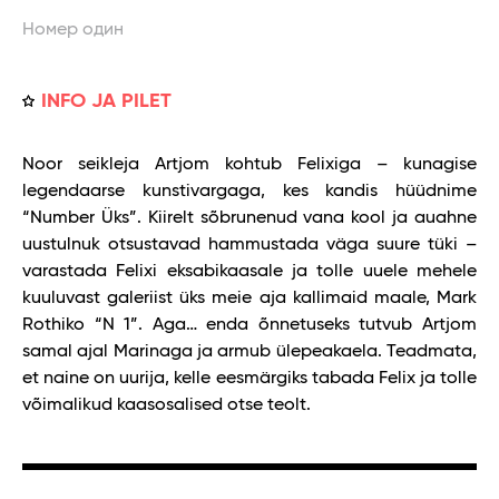
Номер один
INFO JA PILET
Noor seikleja Artjom kohtub Felixiga – kunagise
legendaarse kunstivargaga, kes kandis hüüdnime
“Number Üks”. Kiirelt sõbrunenud vana kool ja auahne
uustulnuk otsustavad hammustada väga suure tüki –
varastada Felixi eksabikaasale ja tolle uuele mehele
kuuluvast galeriist üks meie aja kallimaid maale, Mark
Rothiko “N 1”. Aga… enda õnnetuseks tutvub Artjom
samal ajal Marinaga ja armub ülepeakaela. Teadmata,
et naine on uurija, kelle eesmärgiks tabada Felix ja tolle
võimalikud kaasosalised otse teolt.