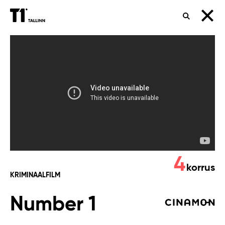
OTSING
Number
1
4
korrus
KRIMINAALFILM
Number 1