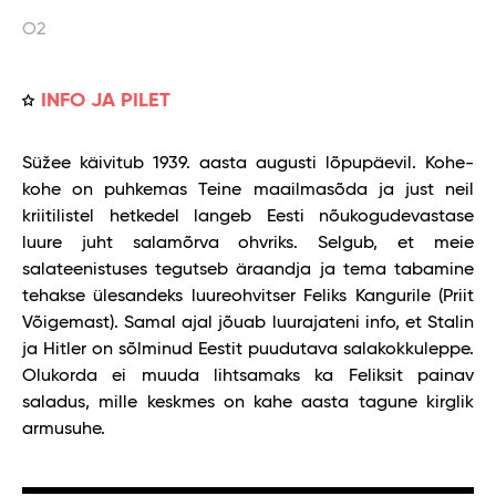
O2
INFO JA PILET
Süžee käivitub 1939. aasta augusti lõpupäevil. Kohe-
kohe on puhkemas Teine maailmasõda ja just neil
kriitilistel hetkedel langeb Eesti nõukogudevastase
luure juht salamõrva ohvriks. Selgub, et meie
salateenistuses tegutseb äraandja ja tema tabamine
tehakse ülesandeks luureohvitser Feliks Kangurile (Priit
Võigemast). Samal ajal jõuab luurajateni info, et Stalin
ja Hitler on sõlminud Eestit puudutava salakokkuleppe.
Olukorda ei muuda lihtsamaks ka Feliksit painav
saladus, mille keskmes on kahe aasta tagune kirglik
armusuhe.