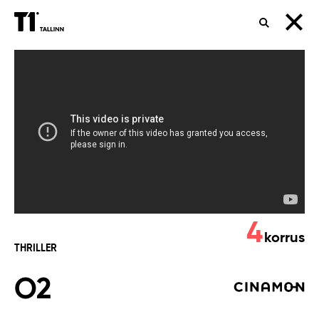
OTSING
O2
4
korrus
THRILLER
O2