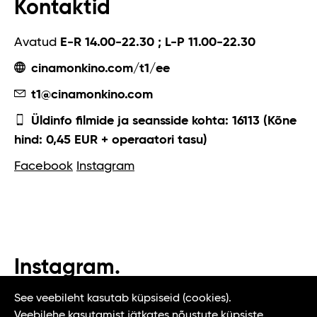
Kontaktid
Avatud
E-R 14.00-22.30 ; L-P 11.00-22.30
cinamonkino.com/t1/ee
t1@cinamonkino.com
Üldinfo filmide ja seansside kohta: 16113 (Kõne
hind: 0,45 EUR + operaatori tasu)
Facebook
Instagram
Instagram.
#t1tallinn #tasteoftallinn
See veebileht kasutab küpsiseid (cookies).
Veebilehe kasutamist jätkates nõustute küpsiste