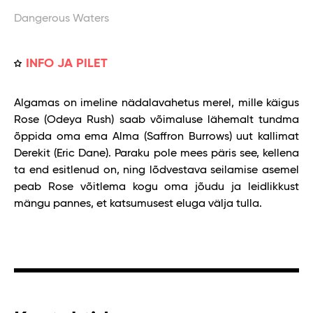
Dangerous Waters
INFO JA PILET
Algamas on imeline nädalavahetus merel, mille käigus
Rose (Odeya Rush) saab võimaluse lähemalt tundma
õppida oma ema Alma (Saffron Burrows) uut kallimat
Derekit (Eric Dane). Paraku pole mees päris see, kellena
ta end esitlenud on, ning lõdvestava seilamise asemel
peab Rose võitlema kogu oma jõudu ja leidlikkust
mängu pannes, et katsumusest eluga välja tulla.