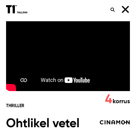
OTSING
Ohtlikel
vetel
4
korrus
THRILLER
Ohtlikel vetel