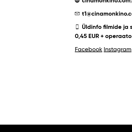
cinamonkino.com
t1@cinamonkino.
Üldinfo filmide ja 
0,45 EUR + operaator
Facebook
Instagram