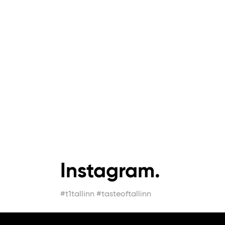
Instagram.
#t1tallinn #tasteoftallinn