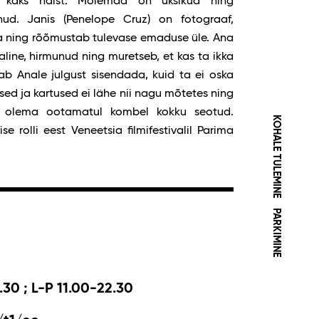
s kaks naist. Mõlemad on üksikud ning
ud. Janis (Penelope Cruz) on fotograaf,
da ning rõõmustab tulevase emaduse üle. Ana
line, hirmunud ning muretseb, et kas ta ikka
ab Anale julgust sisendada, kuid ta ei oska
ed ja kartused ei lähe nii nagu mõtetes ning
d olema ootamatul kombel kokku seotud.
KOHALE TULEMINE
e rolli eest Veneetsia filmifestivalil Parima
PARKIMINE
.30 ; L-P 11.00-22.30