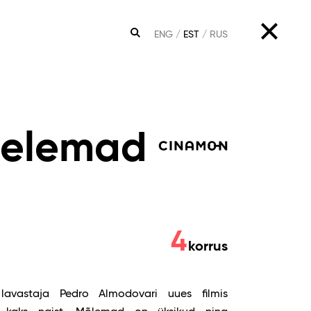
ENG
EST
RUS
OTSING
eelemad
4
korrus
lavastaja Pedro Almodovari uues filmis