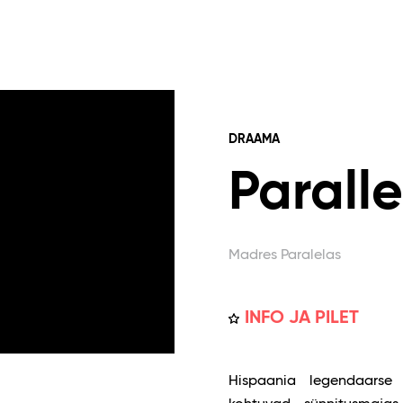
DRAAMA
Parall
Madres Paralelas
INFO JA PILET
Hispaania legendaarse 