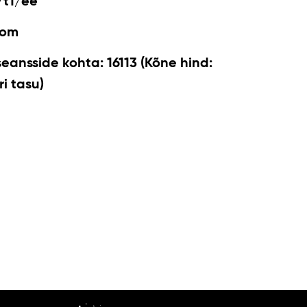
/t1/ee
com
seansside kohta: 16113 (Kõne hind:
i tasu)