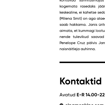
kohtuvad sünnitusmaja
kogemata rasedaks jään
keskealine, ei kahetse se
(Milena Smit) on aga alaea
saab hakkama. Janis ürit
aimata, et kummagi lootus
nende tulevikud saava
Penelope Cruz pälvis Janis
naisnäitleja auhinna.
Kontaktid
Avatud
E-R 14.00-22