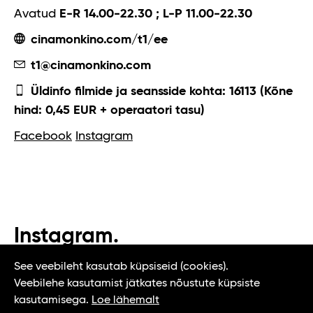
Avatud
E-R 14.00-22.30 ; L-P 11.00-22.30
cinamonkino.com/t1/ee
t1@cinamonkino.com
Üldinfo filmide ja seansside kohta: 16113 (Kõne
hind: 0,45 EUR + operaatori tasu)
Facebook
Instagram
Instagram.
#t1tallinn #tasteoftallinn
See veebileht kasutab küpsiseid (cookies).
Veebilehe kasutamist jätkates nõustute küpsiste
kasutamisega.
Loe lähemalt