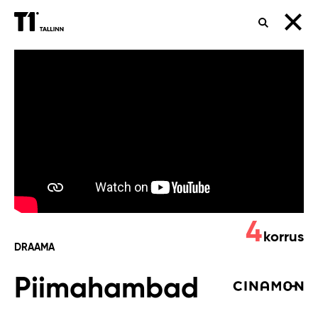
OTSING
Piimahambad
4
korrus
DRAAMA
Piimahambad