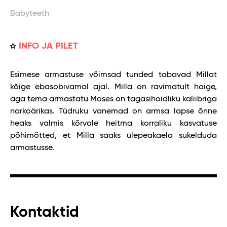
Babyteeth
INFO JA PILET
Esimese armastuse võimsad tunded tabavad Millat
kõige ebasobivamal ajal. Milla on ravimatult haige,
aga tema armastatu Moses on tagasihoidliku kaliibriga
narkoärikas. Tüdruku vanemad on armsa lapse õnne
heaks valmis kõrvale heitma korraliku kasvatuse
põhimõtted, et Milla saaks ülepeakaela sukelduda
armastusse.
Kontaktid