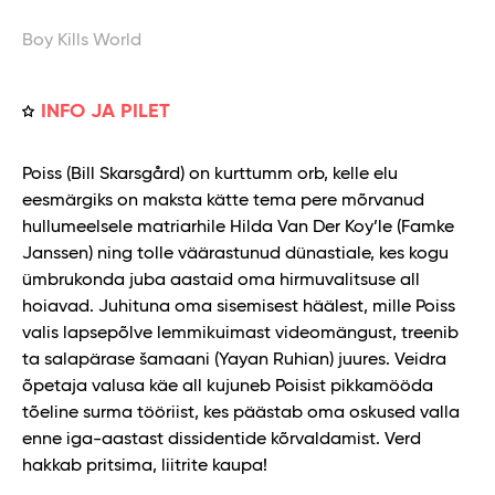
Boy Kills World
INFO JA PILET
Poiss (Bill Skarsgård) on kurttumm orb, kelle elu
eesmärgiks on maksta kätte tema pere mõrvanud
hullumeelsele matriarhile Hilda Van Der Koy’le (Famke
Janssen) ning tolle väärastunud dünastiale, kes kogu
ümbrukonda juba aastaid oma hirmuvalitsuse all
hoiavad. Juhituna oma sisemisest häälest, mille Poiss
valis lapsepõlve lemmikuimast videomängust, treenib
ta salapärase šamaani (Yayan Ruhian) juures. Veidra
õpetaja valusa käe all kujuneb Poisist pikkamööda
tõeline surma tööriist, kes päästab oma oskused valla
enne iga-aastast dissidentide kõrvaldamist. Verd
hakkab pritsima, liitrite kaupa!