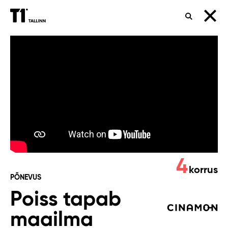
OTSING
Poiss
tapab
maailma
4
korrus
PÕNEVUS
Poiss tapab
maailma