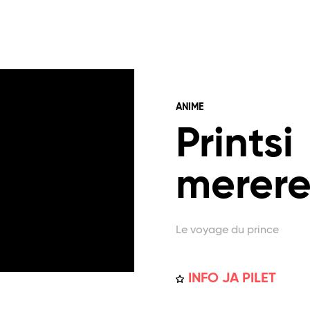
ANIME
Printsi
merere
Le voyage du prince
INFO JA PILET