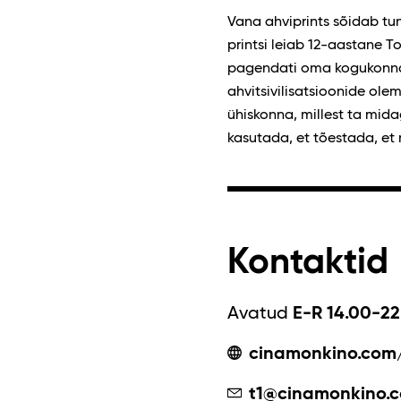
Vana ahviprints sõidab tu
printsi leiab 12-aastane T
pagendati oma kogukonnas
ahvitsivilisatsioonide ole
ühiskonna, millest ta mida
kasutada, et tõestada, et 
Kontaktid
Avatud
E-R 14.00-22
cinamonkino.com
t1@cinamonkino.