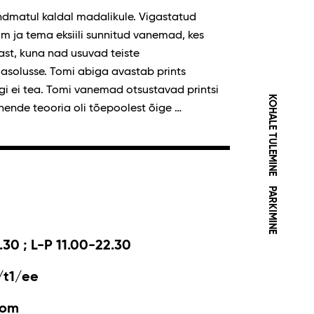
ndmatul kaldal madalikule. Vigastatud
om ja tema eksiili sunnitud vanemad, kes
t, kuna nad usuvad teiste
masolusse. Tomi abiga avastab prints
gi ei tea. Tomi vanemad otsustavad printsi
KOHALE TULEMINE
nende teooria oli tõepoolest õige …
PARKIMINE
.30 ; L-P 11.00-22.30
/t1/ee
com