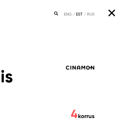
ENG
EST
RUS
OTSING
is
4
korrus