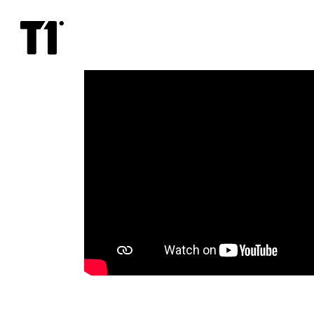
Printsi
merereis