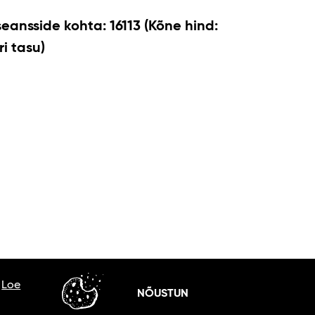
seansside kohta: 16113 (Kõne hind:
i tasu)
.
Loe
NÕUSTUN