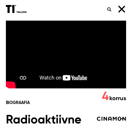
OTSING
Radioaktiivne
4
korrus
BIOGRAAFIA
Radioaktiivne