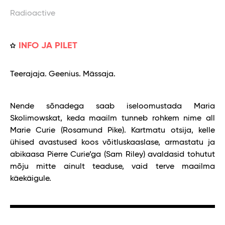
Radioactive
INFO JA PILET
Teerajaja. Geenius. Mässaja.
Nende sõnadega saab iseloomustada Maria
Skolimowskat, keda maailm tunneb rohkem nime all
Marie Curie (Rosamund Pike). Kartmatu otsija, kelle
ühised avastused koos võitluskaaslase, armastatu ja
abikaasa Pierre Curie’ga (Sam Riley) avaldasid tohutut
mõju mitte ainult teaduse, vaid terve maailma
käekäigule.