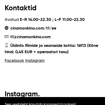
Kontaktid
Avatud
E-R 14.00-22.30 ; L-P 11.00-22.30
cinamonkino.com/t1/ee
t1@cinamonkino.com
Üldinfo filmide ja seansside kohta: 16113 (Kõne
hind: 0,45 EUR + operaatori tasu)
Facebook
Instagram
Instagram.
#t1tallinn #tasteoftallinn
See veebileht kasutab küpsiseid (cookies).