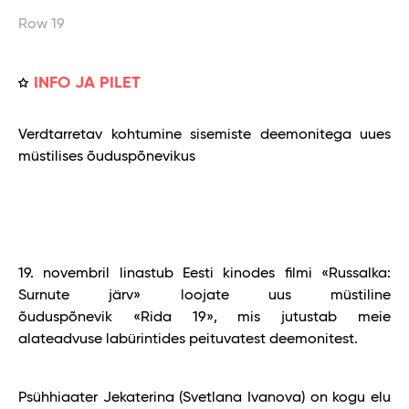
Row 19
INFO JA PILET
Verdtarretav kohtumine sisemiste deemonitega uues
müstilises õuduspõnevikus
19. novembril linastub Eesti kinodes filmi «Russalka:
Surnute järv» loojate uus müstiline
õuduspõnevik «Rida 19», mis jutustab meie
alateadvuse labürintides peituvatest deemonitest.
Psühhiaater Jekaterina (Svetlana Ivanova) on kogu elu