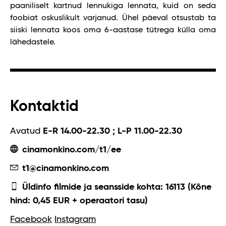
paaniliselt kartnud lennukiga lennata, kuid on seda
foobiat oskuslikult varjanud. Ühel päeval otsustab ta
siiski lennata koos oma 6-aastase tütrega külla oma
lähedastele.
Kontaktid
Avatud
E-R 14.00-22.30 ; L-P 11.00-22.30
cinamonkino.com/t1/ee
t1@cinamonkino.com
Üldinfo filmide ja seansside kohta: 16113 (Kõne
hind: 0,45 EUR + operaatori tasu)
Facebook
Instagram