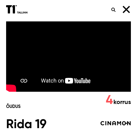
OTSING
Rida
19
4
korrus
ÕUDUS
Rida 19