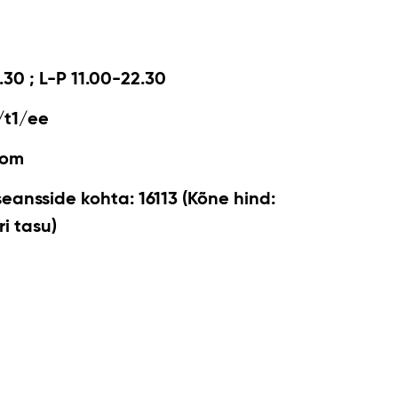
.30 ; L-P 11.00-22.30
/t1/ee
com
seansside kohta: 16113 (Kõne hind:
i tasu)