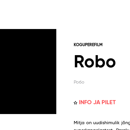
KOGUPEREFILM
Robo
Робо
INFO JA PILET
Mitja on uudishimulik jõn