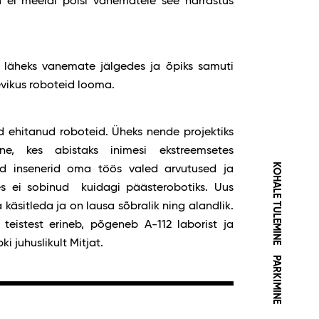
u ei meeldi poisi vanematele see harrastus
 läheks vanemate jälgedes ja õpiks samuti
levikus roboteid looma.
 ehitanud roboteid. Üheks nende projektiks
ne, kes abistaks inimesi ekstreemsetes
KOHALE TULEMINE
id insenerid oma töös valed arvutused ja
es ei sobinud kuidagi päästerobotiks. Uus
 käsitleda ja on lausa sõbralik ning alandlik.
teistest erineb, põgeneb A-112 laborist ja
ki juhuslikult Mitjat.
PARKIMINE