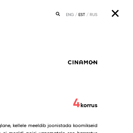
ENG
EST
RUS
OTSING
4
korrus
glane, kellele meeldib joonistada koomikseid