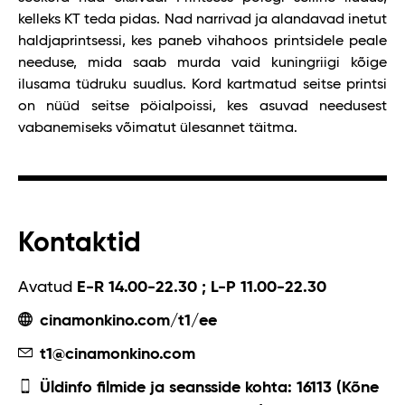
kelleks KT teda pidas. Nad narrivad ja alandavad inetut
haldjaprintsessi, kes paneb vihahoos printsidele peale
needuse, mida saab murda vaid kuningriigi kõige
ilusama tüdruku suudlus. Kord kartmatud seitse printsi
on nüüd seitse pöialpoissi, kes asuvad needusest
vabanemiseks võimatut ülesannet täitma.
Kontaktid
Avatud
E-R 14.00-22.30 ; L-P 11.00-22.30
cinamonkino.com/t1/ee
t1@cinamonkino.com
Üldinfo filmide ja seansside kohta: 16113 (Kõne