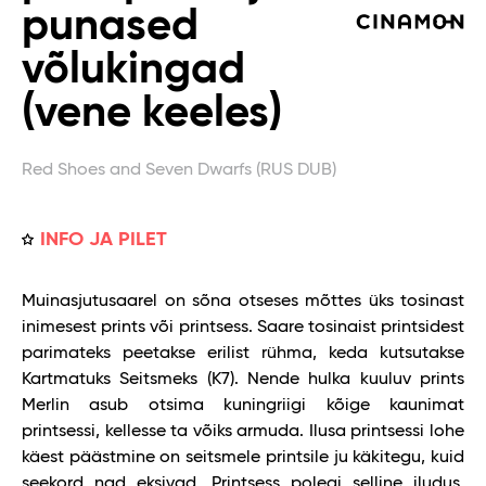
punased
võlukingad
(vene keeles)
Red Shoes and Seven Dwarfs (RUS DUB)
INFO JA PILET
Muinasjutusaarel on sõna otseses mõttes üks tosinast
inimesest prints või printsess. Saare tosinaist printsidest
parimateks peetakse erilist rühma, keda kutsutakse
Kartmatuks Seitsmeks (K7). Nende hulka kuuluv prints
Merlin asub otsima kuningriigi kõige kaunimat
printsessi, kellesse ta võiks armuda. Ilusa printsessi lohe
käest päästmine on seitsmele printsile ju käkitegu, kuid
seekord nad eksivad. Printsess polegi selline iludus,