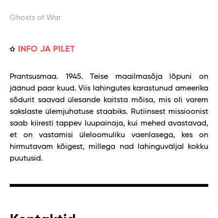
Ghosts of War
INFO JA PILET
Prantsusmaa. 1945. Teise maailmasõja lõpuni on
jäänud paar kuud. Viis lahingutes karastunud ameerika
sõdurit saavad ülesande kaitsta mõisa, mis oli varem
sakslaste ülemjuhatuse staabiks. Rutiinsest missioonist
saab kiiresti tappev luupainaja, kui mehed avastavad,
et on vastamisi üleloomuliku vaenlasega, kes on
hirmutavam kõigest, millega nad lahinguväljal kokku
puutusid.