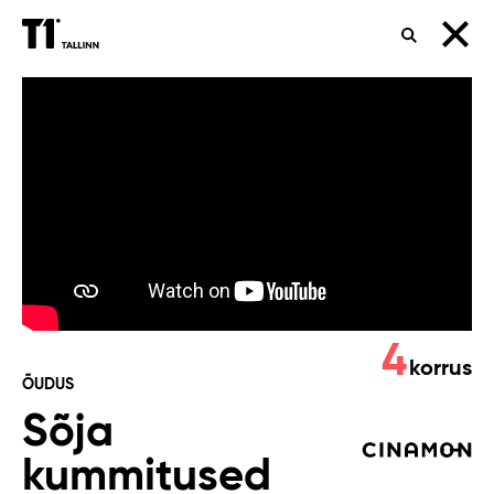
OTSING
Sõja
kummitused
4
korrus
ÕUDUS
Sõja
kummitused