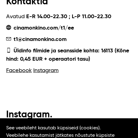
Kontaktid
Avatud
E-R 14.00-22.30 ; L-P 11.00-22.30
cinamonkino.com/t1/ee
t1@cinamonkino.com
Üldinfo filmide ja seansside kohta: 16113 (Kõne
hind: 0,45 EUR + operaatori tasu)
Facebook
Instagram
Instagram.
#t1tallinn #tasteoftallinn
See veebileht kasutab küpsiseid (cookies).
Veebilehe kasutamist jätkates nõustute küpsiste