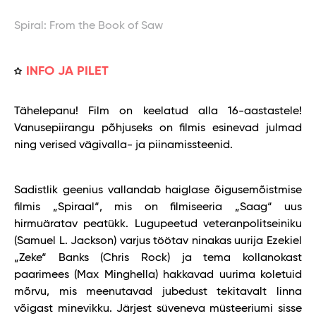
Spiral: From the Book of Saw
INFO JA PILET
Tähelepanu! Film on keelatud alla 16-aastastele!
Vanusepiirangu põhjuseks on filmis esinevad julmad
ning verised vägivalla- ja piinamissteenid.
Sadistlik geenius vallandab haiglase õigusemõistmise
filmis „Spiraal“, mis on filmiseeria „Saag“ uus
hirmuäratav peatükk. Lugupeetud veteranpolitseiniku
(Samuel L. Jackson) varjus töötav ninakas uurija Ezekiel
„Zeke“ Banks (Chris Rock) ja tema kollanokast
paarimees (Max Minghella) hakkavad uurima koletuid
mõrvu, mis meenutavad jubedust tekitavalt linna
võigast minevikku. Järjest süveneva müsteeriumi sisse