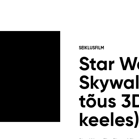
SEIKLUSFILM
Star W
Skywal
tõus 3
keeles