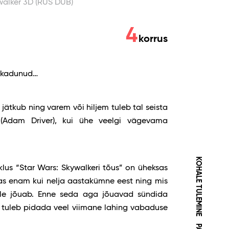
ywalker 3D (RUS DUB)
4
korrus
t kadunud…
 jätkub ning varem või hiljem tuleb tal seista
 (Adam Driver), kui ühe veelgi vägevama
KOHALE TULEMINE
us “Star Wars: Skywalkeri tõus” on üheksas
as enam kui nelja aastakümne eest ning mis
ule jõuab. Enne seda aga jõuavad sündida
tuleb pidada veel viimane lahing vabaduse