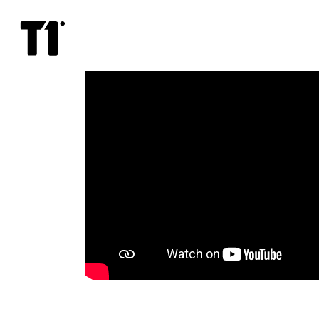
Star
Wars:
Skywalkeri
tõus
3D
(vene