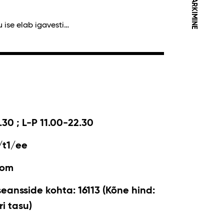
PARKIMINE
u ise elab igavesti…
.30 ; L-P 11.00-22.30
/t1/ee
com
seansside kohta: 16113 (Kõne hind:
i tasu)