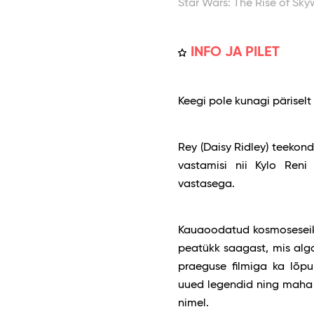
Star Wars: The Rise of Sk
INFO JA PILET
Keegi pole kunagi pärisel
Rey (Daisy Ridley) teekond
vastamisi nii Kylo Reni
vastasega.
Kauaoodatud kosmoseseikl
peatükk saagast, mis alg
praeguse filmiga ka lõp
uued legendid ning maha 
nimel.