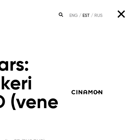
ENG
EST
RUS
OTSING
ars:
keri
D (vene
)