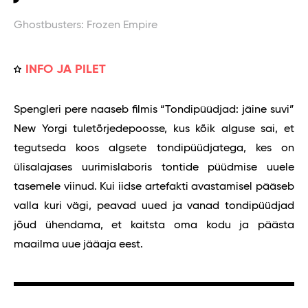
Ghostbusters: Frozen Empire
INFO JA PILET
Spengleri pere naaseb filmis “Tondipüüdjad: jäine suvi”
New Yorgi tuletõrjedepoosse, kus kõik alguse sai, et
tegutseda koos algsete tondipüüdjatega, kes on
ülisalajases uurimislaboris tontide püüdmise uuele
tasemele viinud. Kui iidse artefakti avastamisel pääseb
valla kuri vägi, peavad uued ja vanad tondipüüdjad
jõud ühendama, et kaitsta oma kodu ja päästa
maailma uue jääaja eest.