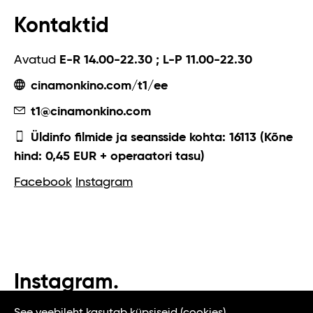
Kontaktid
Avatud
E-R 14.00-22.30 ; L-P 11.00-22.30
cinamonkino.com/t1/ee
t1@cinamonkino.com
Üldinfo filmide ja seansside kohta: 16113 (Kõne
hind: 0,45 EUR + operaatori tasu)
Facebook
Instagram
Instagram.
#t1tallinn #tasteoftallinn