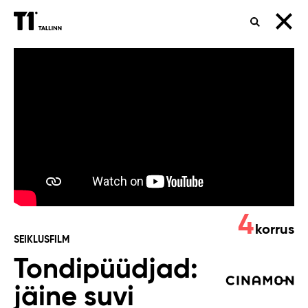
OTSING
Tondipüüdjad:
jäine
suvi
4
korrus
SEIKLUSFILM
Tondipüüdjad:
jäine suvi