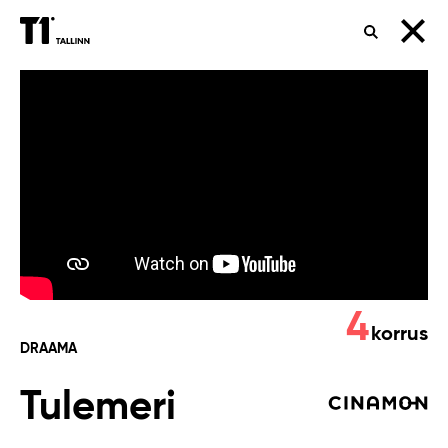
OTSING
Tulemeri
4
korrus
DRAAMA
Tulemeri