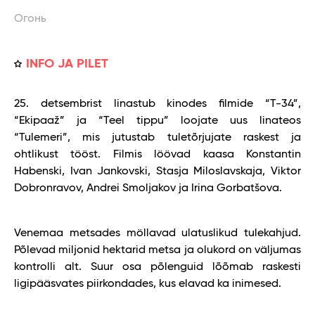
Огонь
INFO JA PILET
25. detsembrist linastub kinodes filmide “Т-34”,
“Ekipaaž” ja “Teel tippu” loojate uus linateos
“Tulemeri”, mis jutustab tuletõrjujate raskest ja
ohtlikust tööst. Filmis löövad kaasa Konstantin
Habenski, Ivan Jankovski, Stasja Miloslavskaja, Viktor
Dobronravov, Andrei Smoljakov ja Irina Gorbatšova.
Venemaa metsades möllavad ulatuslikud tulekahjud.
Põlevad miljonid hektarid metsa ja olukord on väljumas
kontrolli alt. Suur osa põlenguid lõõmab raskesti
ligipääsvates piirkondades, kus elavad ka inimesed.