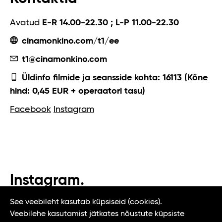
Avatud
E-R 14.00-22.30 ; L-P 11.00-22.30
cinamonkino.com/t1/ee
t1@cinamonkino.com
Üldinfo filmide ja seansside kohta: 16113 (Kõne
hind: 0,45 EUR + operaatori tasu)
Facebook
Instagram
Instagram.
#t1tallinn #tasteoftallinn
See veebileht kasutab küpsiseid (cookies).
Veebilehe kasutamist jätkates nõustute küpsiste