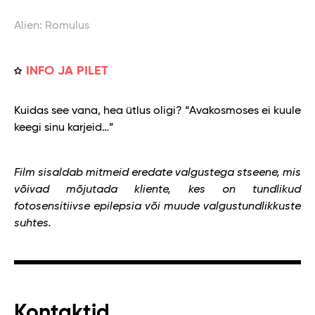
Alien: Romulus
INFO JA PILET
Kuidas see vana, hea ütlus oligi? “Avakosmoses ei kuule
keegi sinu karjeid…”
Film sisaldab mitmeid eredate valgustega stseene, mis
võivad mõjutada kliente, kes on tundlikud
fotosensitiivse epilepsia või muude valgustundlikkuste
suhtes.
Kontaktid