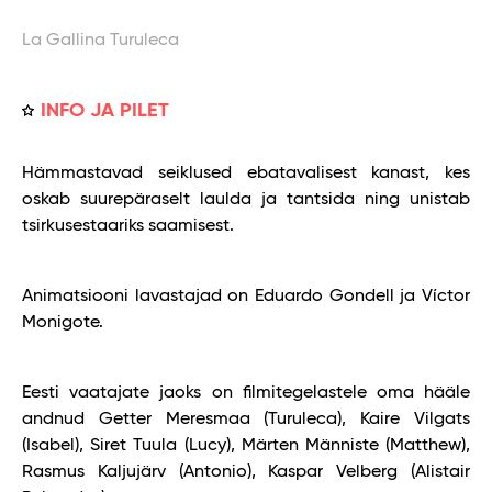
La Gallina Turuleca
INFO JA PILET
Hämmastavad seiklused ebatavalisest kanast, kes
oskab suurepäraselt laulda ja tantsida ning unistab
tsirkusestaariks saamisest.
Animatsiooni lavastajad on Eduardo Gondell ja Víctor
Monigote.
Eesti vaatajate jaoks on filmitegelastele oma hääle
andnud Getter Meresmaa (Turuleca), Kaire Vilgats
(Isabel), Siret Tuula (Lucy), Märten Männiste (Matthew),
Rasmus Kaljujärv (Antonio), Kaspar Velberg (Alistair