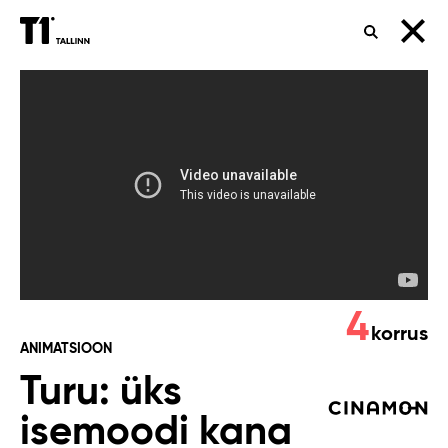
OTSING
Turu:
üks
isemoodi
kana
4
korrus
ANIMATSIOON
Turu: üks
isemoodi kana