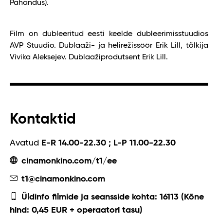
Pahandus).
Film on dubleeritud eesti keelde dubleerimisstuudios
AVP Stuudio. Dublaaži- ja helirežissöör Erik Lill, tõlkija
Vivika Aleksejev. Dublaažiprodutsent Erik Lill.
Kontaktid
Avatud
E-R 14.00-22.30 ; L-P 11.00-22.30
cinamonkino.com/t1/ee
t1@cinamonkino.com
Üldinfo filmide ja seansside kohta: 16113 (Kõne
hind: 0,45 EUR + operaatori tasu)