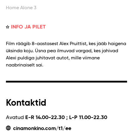
Home Alone 3
INFO JA PILET
Film räägib 8-aastasest Alex Pruittist, kes jääb haigena
üksinda koju. Üsna pea ilmuvad vargad, kes jahivad
Alexi puldiga juhitavat autot, mille viimane
naabrinaiselt sai.
Kontaktid
Avatud
E-R 14.00-22.30 ; L-P 11.00-22.30
cinamonkino.com/t1/ee