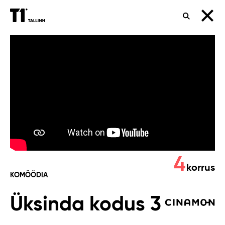
OTSING
Üksinda
kodus
3
4
korrus
KOMÖÖDIA
Üksinda kodus 3