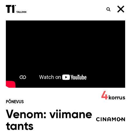
OTSING
Venom:
viimane
tants
4
korrus
PÕNEVUS
Venom: viimane
tants