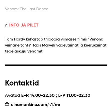
Venom: The Last Dance
INFO JA PILET
Tom Hardy kehastab triloogia viimases filmis “Venom:
viimane tants” taas Marveli vägevaimat ja keerukaimat
tegelaskuju Venomit.
Kontaktid
Avatud
E-R 14.00-22.30 ; L-P 11.00-22.30
cinamonkino.com/t1/ee