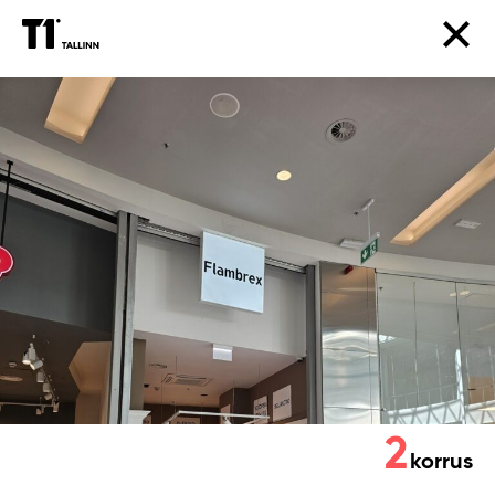
Flambrex
2
korrus