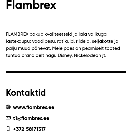
Flambrex
FLAMBREX pakub kvaliteetseid ja laia valikuga
lastekaupu: voodipesu, rätikuid, riideid, seljakotte ja
palju muud põnevat. Meie poes on peamiselt tooted
tuntud brändidelt nagu Disney, Nickelodeon jt.
Kontaktid
www.flambrex.ee
t1@flambrex.ee
+372 58171317