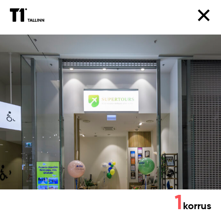
Supertours
1
korrus