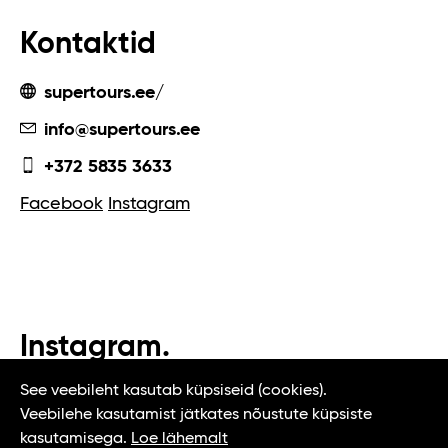
Kontaktid
supertours.ee/
info@supertours.ee
+372 5835 3633
Facebook
Instagram
Instagram.
#t1tallinn #tasteoftallinn
See veebileht kasutab küpsiseid (cookies).
Veebilehe kasutamist jätkates nõustute küpsiste
kasutamisega.
Loe lähemalt