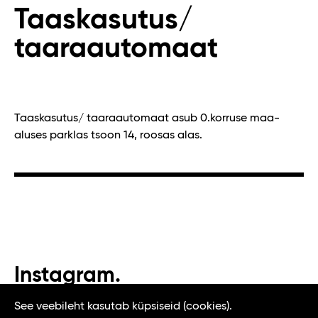
Taaskasutus/
taaraautomaat
Taaskasutus/ taaraautomaat asub 0.korruse maa-
aluses parklas tsoon 14, roosas alas.
Instagram.
#t1tallinn #tasteoftallinn
See veebileht kasutab küpsiseid (cookies).