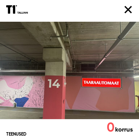
Taaskasutus/
taaraautomaat
0
korrus
TEENUSED