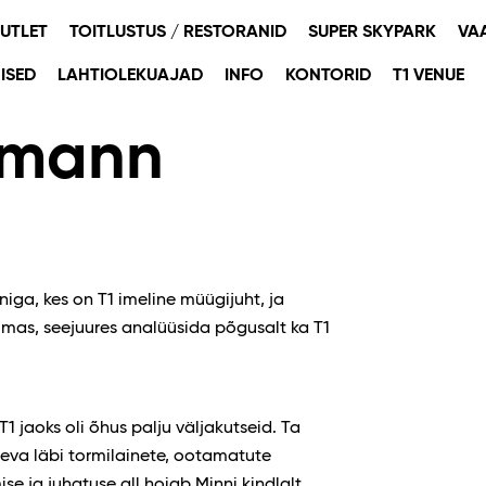
OUTLET
TOITLUSTUS / RESTORANID
SUPER SKYPARK
VA
ISED
LAHTIOLEKUAJAD
INFO
KONTORID
T1 VENUE
smann
niga, kes on T1 imeline müügijuht, ja
as, seejuures analüüsida põgusalt ka T1
T1 jaoks oli õhus palju väljakutseid. Ta
laeva läbi tormilainete, ootamatute
se ja juhatuse all hoiab Minni kindlalt