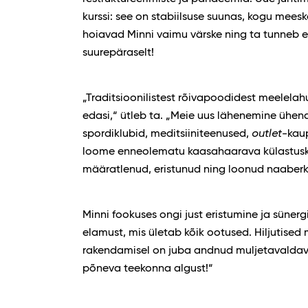
kurssi: see on stabiilsuse suunas, kogu mees
hoiavad Minni vaimu värske ning ta tunneb 
suurepäraselt!
„Traditsioonilistest rõivapoodidest meelelah
edasi,“ ütleb ta. „Meie uus lähenemine ühe
spordiklubid, meditsiiniteenused,
outlet
-kau
loome enneolematu kaasahaarava külastusk
määratlenud, eristunud ning loonud naaberk
Minni fookuses ongi just eristumine ja süne
elamust, mis ületab kõik ootused. Hiljutise
rakendamisel on juba andnud muljetavaldava
põneva teekonna algust!“