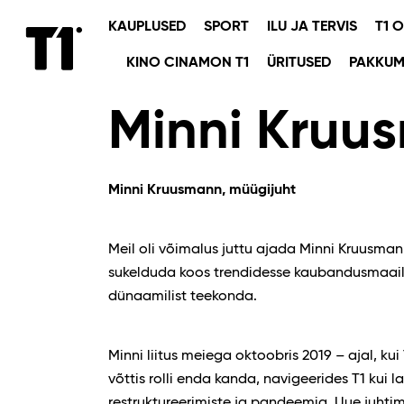
KAUPLUSED
SPORT
ILU JA TERVIS
T1 
KINO CINAMON T1
ÜRITUSED
PAKKUM
Minni Kruu
Minni Kruusmann, müügijuht
Meil oli võimalus juttu ajada Minni Kruusman
sukelduda koos trendidesse kaubandusmaailm
dünaamilist teekonda.
Minni liitus meiega oktoobris 2019 – ajal, kui 
võttis rolli enda kanda, navigeerides T1 kui 
restruktureerimiste ja pandeemia. Uue juhtimi