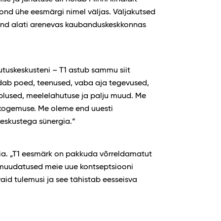
kond ühe eesmärgi nimel väljas. Väljakutsed
end alati arenevas kaubanduskeskkonnas
utuskeskusteni – T1 astub sammu siit
ndab poed, teenused, vaba aja tegevused,
plused, meelelahutuse ja palju muud. Me
ogemuse. Me oleme end uuesti
eskustega sünergia.“
rgia. „T1 eesmärk on pakkuda võrreldamatut
d muudatused meie uue kontseptsiooni
id tulemusi ja see tähistab eesseisva