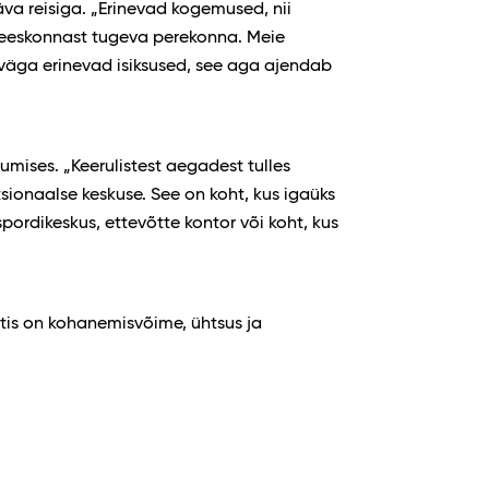
va reisiga. „Erinevad kogemused, nii
meeskonnast tugeva perekonna. Meie
 väga erinevad isiksused, see aga ajendab
umises. „Keerulistest aegadest tulles
ionaalse keskuse. See on koht, kus igaüks
spordikeskus, ettevõtte kontor või koht, kus
htis on kohanemisvõime, ühtsus ja