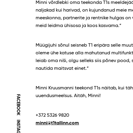
Minni võrdlebki oma teekonda T1s meeldejää
naljakad kui harivad, on kujundanud meie 
meeskonna, partnerite ja rentnike hulgas on
meid leidma ühisosa ja koos kasvama.“
Müügijuhi sõnul seisneb T1 eripära selle muut
oleme ühe katuse alla mahutanud multifunkts
leiab oma niši, olgu selleks siis põnev pood, 
nautida maitsvat einet.“
Minni Kruusmanni teekond T1s näitab, kui tä
uuendusmeelsus. Aitäh, Minni!
FACEBOOK
+372 5326 9820
INSTAGRAM
minni@t1tallinn.com